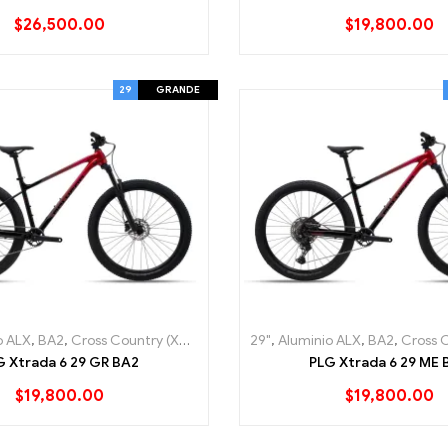
$
26,500.00
$
19,800.00
29
GRANDE
o ALX
,
BA2
,
Cross Country (XC)
,
Grande
29"
,
Hard Tail
,
Aluminio ALX
,
Lo Mas nuevo
,
BA2
,
Cross C
,
Moun
G Xtrada 6 29 GR BA2
PLG Xtrada 6 29 ME 
$
19,800.00
$
19,800.00