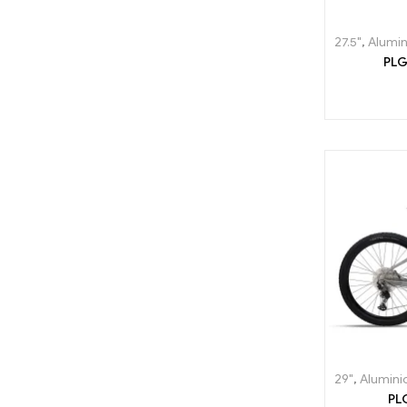
27.5"
,
Alumin
PLG
29"
,
Alumini
PL