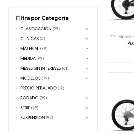
Filtra por Categoría
CLASIFICACION
(99)
29"
,
Alumini
CLINICAS
(4)
PLG
MATERIAL
(99)
MEDIDA
(99)
MESES SIN INTERESES
(61)
MODELOS
(99)
PRECIO REBAJADO
(12)
RODADO
(99)
SERIE
(99)
SUSPENSION
(99)