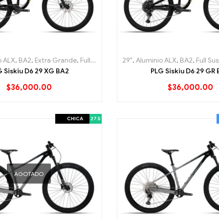
o ALX
,
BA2
,
Extra Grande
,
Full Suspension
29"
,
Lo Mas nuevo
,
Aluminio ALX
,
Mountain (MT
,
BA2
,
Full Su
 Siskiu D6 29 XG BA2
PLG Siskiu D6 29 GR
$
36,000.00
$
36,000.00
CHICA
27.5
AGOTADO