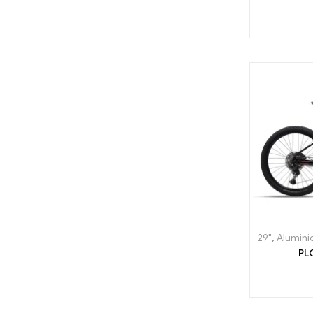
29"
,
Alumini
PL