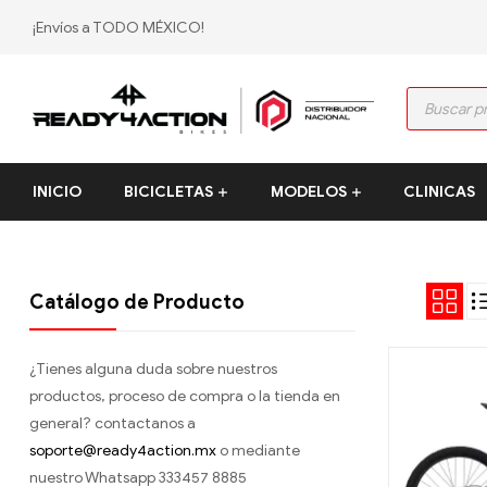
¡Envíos a TODO MÉXICO!
Ready4Action
INICIO
BICICLETAS
MODELOS
CLINICAS
Distribución
mexicana
Polygon
bikes
–
Catálogo de Producto
Tienda
Oficial
¿Tienes alguna duda sobre nuestros
productos, proceso de compra o la tienda en
general? contactanos a
soporte@ready4action.mx
o mediante
nuestro Whatsapp 333457 8885