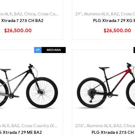
io ALX
,
BA2
,
Chica
,
Cross Country (XC)
,
29"
Hard Tail
,
Aluminio ALX
,
Lo Mas nuevo
,
BA2
,
Cross C
,
Mount
 Xtrada 7 27.5 CH BA2
PLG Xtrada 7 29 XG 
$
26,500.00
$
26,500.00
29
MEDIANA
o ALX
,
BA2
,
Cross Country (XC)
,
Hard Tail
27.5"
,
Lo Mas nuevo
,
Aluminio ALX
,
Mediana
,
BA2
,
Chica
,
Mou
G Xtrada 7 29 ME BA2
PLG Xtrada 6 27.5 CH