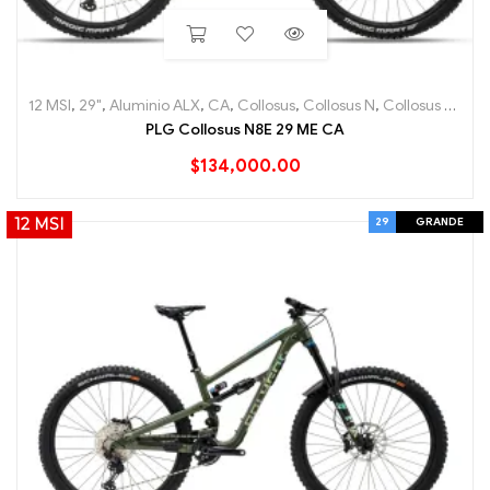
12 MSI
,
29"
,
Aluminio ALX
,
CA
,
Collosus
,
Collosus N
,
Collosus N8E
,
e
PLG Collosus N8E 29 ME CA
$
134,000.00
29
GRANDE
12 MSI