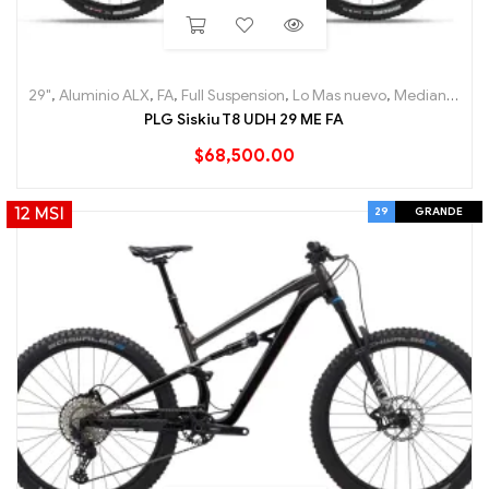
29"
,
Aluminio ALX
,
FA
,
Full Suspension
,
Lo Mas nuevo
,
Mediana
,
Mou
PLG Siskiu T8 UDH 29 ME FA
$
68,500.00
29
GRANDE
12 MSI