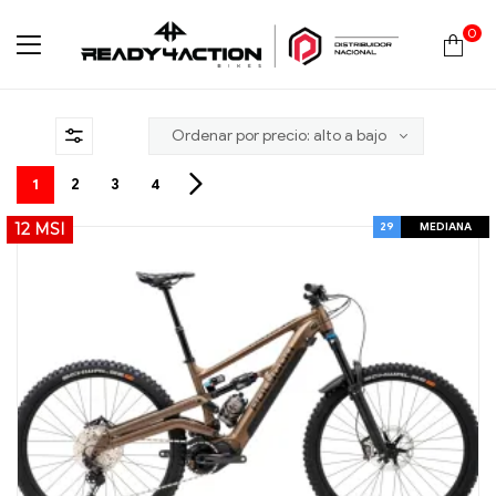
0
Ready4Action
1
2
3
4
29
MEDIANA
12 MSI