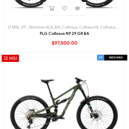
12 MSI
,
29"
,
Aluminio ALX
,
BA
,
Collosus
,
Collosus N
,
Collosus N9
,
En
PLG Collosus N9 29 GR BA
$
97,500.00
29
MEDIANA
12 MSI