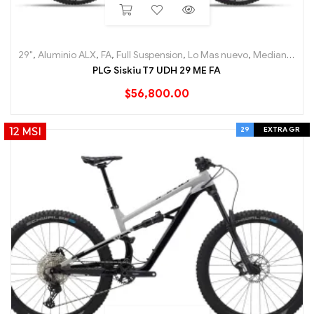
29"
,
Aluminio ALX
,
FA
,
Full Suspension
,
Lo Mas nuevo
,
Mediana
,
Mou
PLG Siskiu T7 UDH 29 ME FA
$
56,800.00
29
EXTRA GR
12 MSI