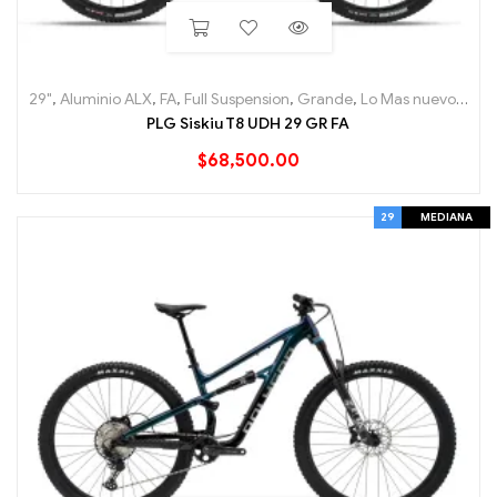
29"
,
Aluminio ALX
,
FA
,
Full Suspension
,
Grande
,
Lo Mas nuevo
,
Moun
PLG Siskiu T8 UDH 29 GR FA
$
68,500.00
29
MEDIANA