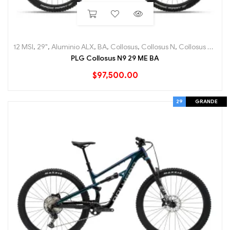
12 MSI
,
29"
,
Aluminio ALX
,
BA
,
Collosus
,
Collosus N
,
Collosus N9
,
En
PLG Collosus N9 29 ME BA
$
97,500.00
29
GRANDE