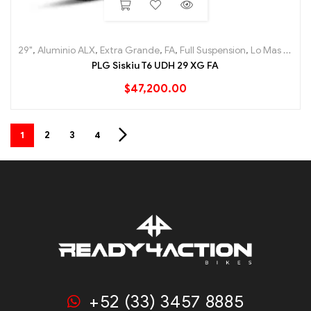
29"
,
Aluminio ALX
,
Extra Grande
,
FA
,
Full Suspension
,
Lo Mas nuevo
PLG Siskiu T6 UDH 29 XG FA
$
47,200.00
1
2
3
4
+52 (33) 3457 8885