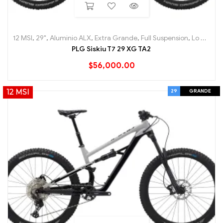
12 MSI
,
29"
,
Aluminio ALX
,
Extra Grande
,
Full Suspension
,
Lo Mas nuevo
PLG Siskiu T7 29 XG TA2
$
56,000.00
29
GRANDE
12 MSI