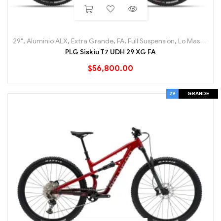
29"
,
Aluminio ALX
,
Extra Grande
,
FA
,
Full Suspension
,
Lo Mas nuevo
PLG Siskiu T7 UDH 29 XG FA
$
56,800.00
29
GRANDE