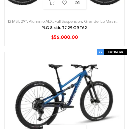
12 MSI
,
29"
,
Aluminio ALX
,
Full Suspension
,
Grande
,
Lo Mas nuevo
,
PLG Siskiu T7 29 GR TA2
$
56,000.00
29
EXTRA GR