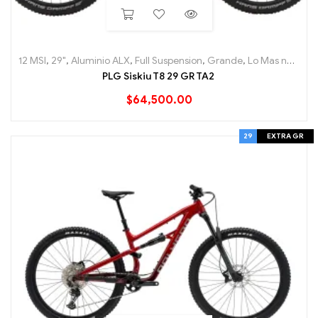
12 MSI
,
29"
,
Aluminio ALX
,
Full Suspension
,
Grande
,
Lo Mas nuevo
,
PLG Siskiu T8 29 GR TA2
$
64,500.00
29
EXTRA GR