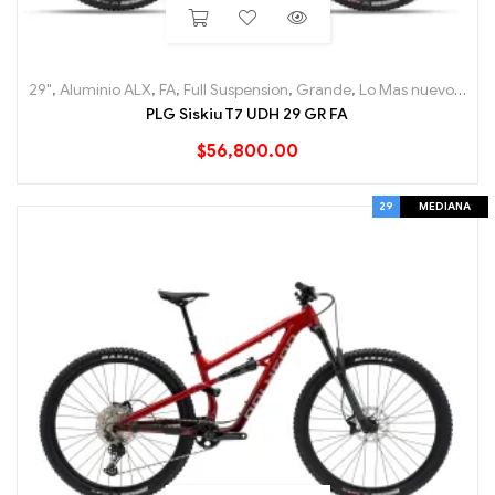
29"
,
Aluminio ALX
,
FA
,
Full Suspension
,
Grande
,
Lo Mas nuevo
,
Moun
PLG Siskiu T7 UDH 29 GR FA
$
56,800.00
29
MEDIANA