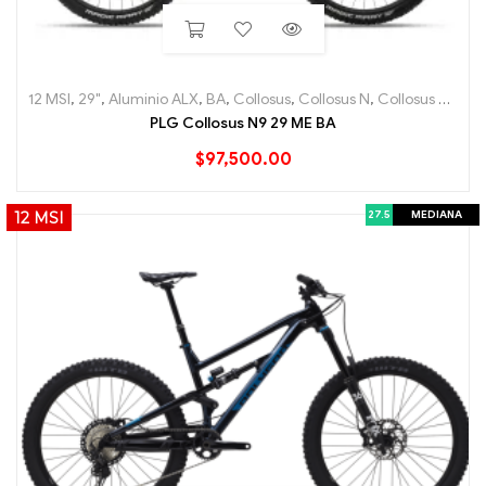
12 MSI
,
29"
,
Aluminio ALX
,
BA
,
Collosus
,
Collosus N
,
Collosus N9
,
En
PLG Collosus N9 29 ME BA
$
97,500.00
27.5
MEDIANA
12 MSI