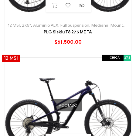
12 MSI
,
27.5"
,
Aluminio ALX
,
Full Suspension
,
Mediana
,
Mountain (MTB)
PLG Siskiu T8 27.5 ME TA
$
61,500.00
CHICA
27.5
12 MSI
AGOTADO