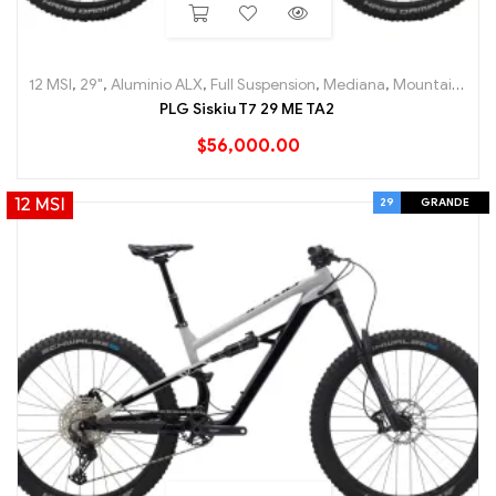
12 MSI
,
29"
,
Aluminio ALX
,
Full Suspension
,
Mediana
,
Mountain (MTB)
PLG Siskiu T7 29 ME TA2
$
56,000.00
29
GRANDE
12 MSI