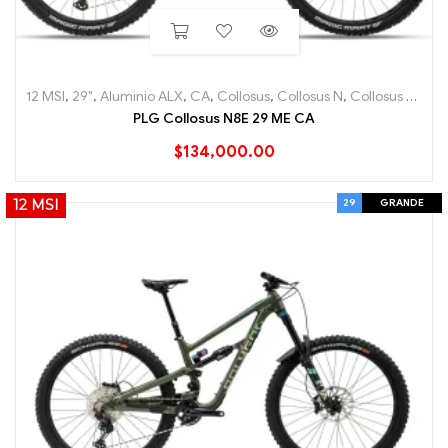
12 MSI
,
29"
,
Aluminio ALX
,
CA
,
Collosus
,
Collosus N
,
Collosus N8E
,
e
PLG Collosus N8E 29 ME CA
$
134,000.00
29
GRANDE
12 MSI