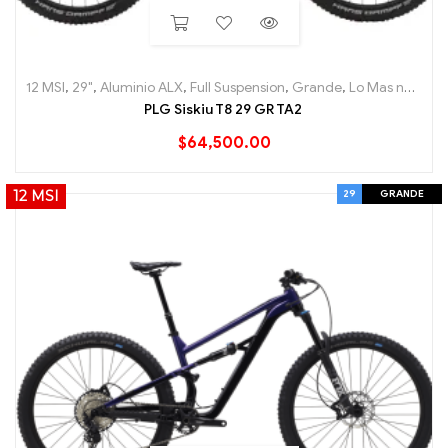
12 MSI
,
29"
,
Aluminio ALX
,
Full Suspension
,
Grande
,
Lo Mas nuevo
,
PLG Siskiu T8 29 GR TA2
$
64,500.00
29
GRANDE
12 MSI