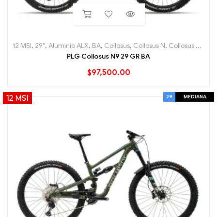
12 MSI
,
29"
,
Aluminio ALX
,
BA
,
Collosus
,
Collosus N
,
Collosus N9
,
En
PLG Collosus N9 29 GR BA
$
97,500.00
29
MEDIANA
12 MSI