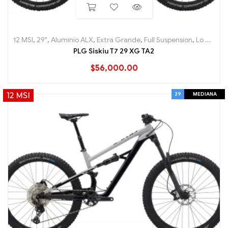
12 MSI
,
29"
,
Aluminio ALX
,
Extra Grande
,
Full Suspension
,
Lo Mas nuevo
PLG Siskiu T7 29 XG TA2
$
56,000.00
29
MEDIANA
12 MSI