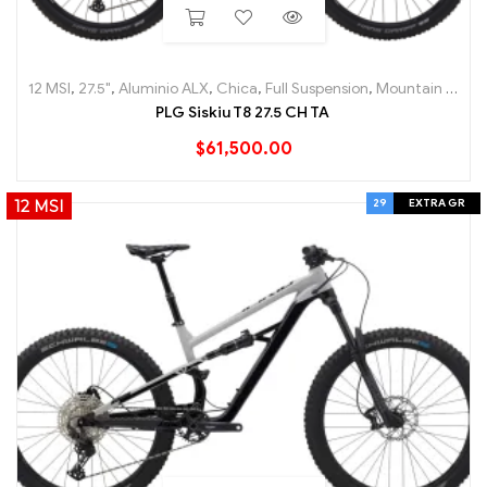
12 MSI
,
27.5"
,
Aluminio ALX
,
Chica
,
Full Suspension
,
Mountain (MTB)
PLG Siskiu T8 27.5 CH TA
$
61,500.00
29
EXTRA GR
12 MSI