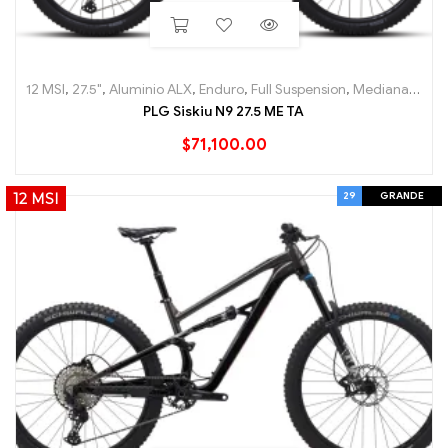
12 MSI
,
27.5"
,
Aluminio ALX
,
Enduro
,
Full Suspension
,
Mediana
,
Moun
PLG Siskiu N9 27.5 ME TA
$
71,100.00
29
GRANDE
12 MSI