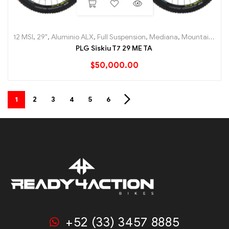
12 MSI
,
29"
,
Aluminio ALX
,
Full Suspension
,
Mediana
,
Mountain (MTB)
PLG Siskiu T7 29 ME TA
$
50,000.00
1
2
3
4
5
6
+52 (33) 3457 8885