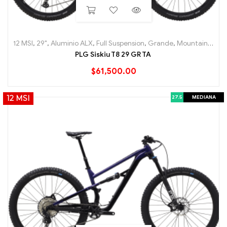
12 MSI
,
29"
,
Aluminio ALX
,
Full Suspension
,
Grande
,
Mountain (MTB)
PLG Siskiu T8 29 GR TA
$
61,500.00
27.5
MEDIANA
12 MSI