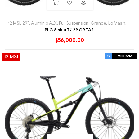
12 MSI
,
29"
,
Aluminio ALX
,
Full Suspension
,
Grande
,
Lo Mas nuevo
,
PLG Siskiu T7 29 GR TA2
$
56,000.00
29
MEDIANA
12 MSI