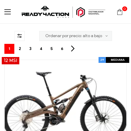
0
Ready4Action
1
2
3
4
5
6
29
MEDIANA
12 MSI