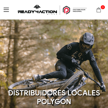
0
Ready4Action
DISTRIBUIDORES LOCALES
POLYGON