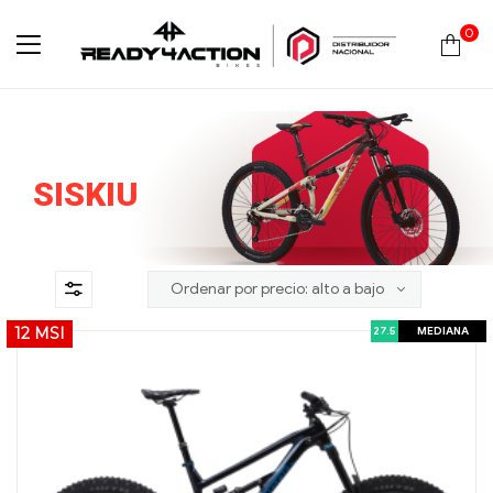
0
Ready4Action
SISKIU
27.5
MEDIANA
12 MSI