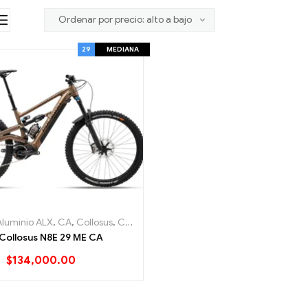
29
MEDIANA
Aluminio ALX
,
CA
,
Collosus
,
Collosus N
,
Collosus N8E
,
eBike
,
eEnduro
,
E
Collosus N8E 29 ME CA
$
134,000.00