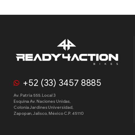
+52 (33) 3457 8885
Av. Patria 555. Local 3
Esquina Av. Naciones Unidas,
Colonia Jardines Universidad,
Zapopan, Jalisco, México C.P. 45110