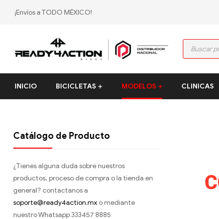
¡Envíos a TODO MÉXICO!
Ready4Action
INICIO
BICICLETAS
MODELOS
CLINICAS
Distribución
mexicana
Polygon
bikes
–
Catálogo de Producto
Tienda
Oficial
¿Tienes alguna duda sobre nuestros
C
productos, proceso de compra o la tienda en
general? contactanos a
soporte@ready4action.mx
o mediante
nuestro Whatsapp 333457 8885