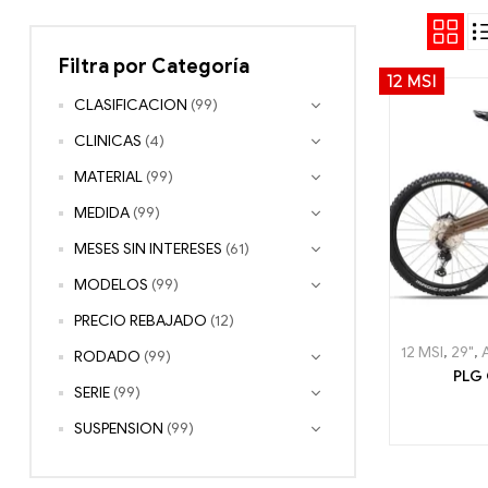
Filtra por Categoría
12 MSI
CLASIFICACION
(99)
CLINICAS
(4)
MATERIAL
(99)
MEDIDA
(99)
MESES SIN INTERESES
(61)
MODELOS
(99)
PRECIO REBAJADO
(12)
12 MSI
,
29"
,
RODADO
(99)
PLG 
SERIE
(99)
SUSPENSION
(99)