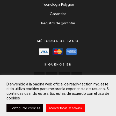
Tecnología Polygon
Garantias
Registro de garantía
MÉTODOS DE PAGO
SÍGUENOS EN
Bienvenido a la página web oficial de ready4action.mx, este
sitio utiliza cookies para mejorar la experiencia del usuario. Si
continuas usando este sitio, estas de acuerdo con el uso de
cookies
Copyright © 2024
Listos para la Acción (Ready4Action)
Todos los
Configurar cookies
Aceptar todas las cookies
derechos reservados.
Bicicletas
Mi cuenta
Buscar
Deseos