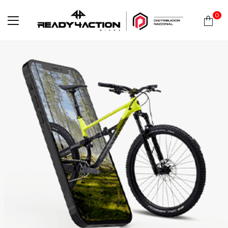
0
Ready4Action