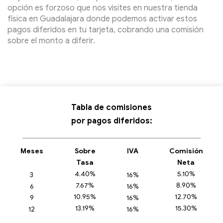
opción es forzoso que nos visites en nuestra tienda
física en Guadalajara donde podemos activar estos
pagos diferidos en tu tarjeta, cobrando una comisión
sobre el monto a diferir.
Tabla de comisiones
por pagos diferidos:
Meses
Sobre
IVA
Comisión
Tasa
Neta
4.40%
5.10%
3
16%
7.67%
8.90%
6
16%
10.95%
12.70%
9
16%
13.19%
15.30%
12
16%