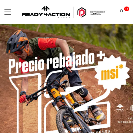
0
Ready4Action