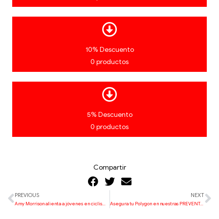
10% Descuento
0 productos
5% Descuento
0 productos
Compartir
PREVIOUS
NEXT
Amy Morrison alienta a jóvenes en ciclismo de montaña
Asegura tu Polygon en nuestras PREVENTAS