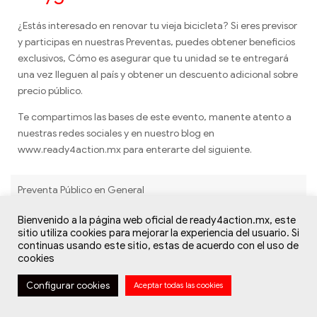
¿Estás interesado en renovar tu vieja bicicleta? Si eres previsor
y participas en nuestras Preventas, puedes obtener beneficios
exclusivos, Cómo es asegurar que tu unidad se te entregará
una vez lleguen al país y obtener un descuento adicional sobre
precio público.
Te compartimos las bases de este evento, manente atento a
nuestras redes sociales y en nuestro blog en
www.ready4action.mx para enterarte del siguiente.
Preventa Público en General
A continuación, se muestran las bases para participar en
Bienvenido a la página web oficial de ready4action.mx, este
¿Necesitas ayuda?
preventa de inventario POLYGON.
sitio utiliza cookies para mejorar la experiencia del usuario. Si
continuas usando este sitio, estas de acuerdo con el uso de
cookies
El precio preventa es el
mejor estimado
, antes de
cerrar gastos finales de importación al tipo de cambio
Configurar cookies
Aceptar todas las cookies
USD-MXN del día del corte, además de gastos
Bicicletas
Mi cuenta
Buscar
Deseos
logísticos de último momento