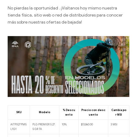
No pierdas la oportunidad . ¡Visítanos hoy mismo nuestra
tienda física, sitio web o red de distribuidores para conocer
más sobre nuestras ofertas de bajada!
% Descu
Precio con desc
Cambia po
SKU
Modelo
ento
uento
r MSI
AITPX27PM5
PLG PREMIER 5 27.
10%
$13,860.00
3 MSI
L1G1
5 GR TA