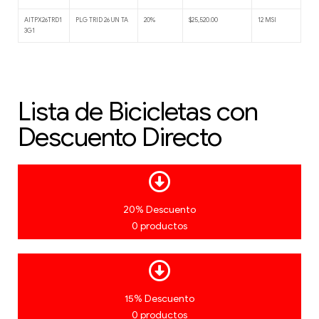
AITPX26TRD1
PLG TRID 26 UN TA
20%
$25,520.00
12 MSI
3G1
Lista de Bicicletas con
Descuento Directo
20% Descuento
0 productos
15% Descuento
0 productos