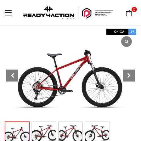
0
Ready4Action
CHICA
29