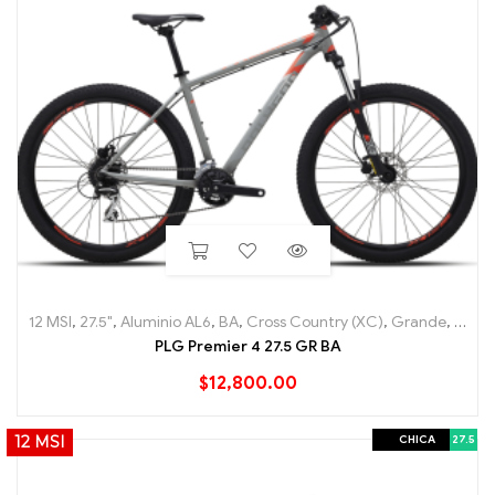
12 MSI
,
27.5"
,
Aluminio AL6
,
BA
,
Cross Country (XC)
,
Grande
,
Hard T
PLG Premier 4 27.5 GR BA
$
12,800.00
CHICA
27.5
12 MSI