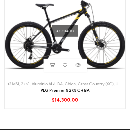
AGOTADO
12 MSI
,
27.5"
,
Aluminio AL6
,
BA
,
Chica
,
Cross Country (XC)
,
Hard Tail
PLG Premier 5 27.5 CH BA
$
14,300.00