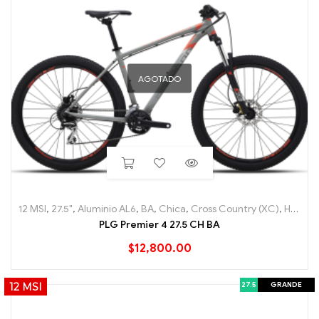
AGOTADO
12 MSI
,
27.5"
,
Aluminio AL6
,
BA
,
Chica
,
Cross Country (XC)
,
Hard Tail
PLG Premier 4 27.5 CH BA
$
12,800.00
27.5
GRANDE
12 MSI