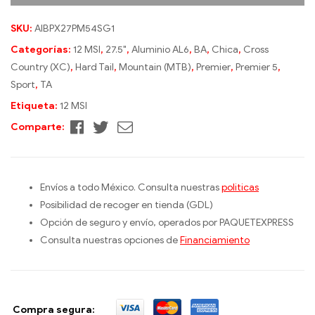
SKU:
AIBPX27PM54SG1
Categorías:
12 MSI
,
27.5"
,
Aluminio AL6
,
BA
,
Chica
,
Cross
Country (XC)
,
Hard Tail
,
Mountain (MTB)
,
Premier
,
Premier 5
,
Sport
,
TA
Etiqueta:
12 MSI
Facebook
Twitter
Correo
Comparte:
electrónico
Envíos a todo México. Consulta nuestras
politicas
Posibilidad de recoger en tienda (GDL)
Opción de seguro y envío, operados por PAQUETEXPRESS
Consulta nuestras opciones de
Financiamiento
Compra segura: