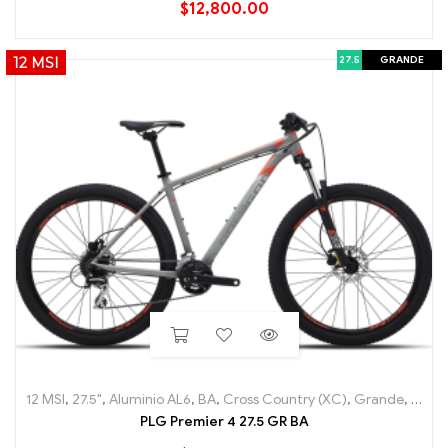
$
12,800.00
27.5
GRANDE
12 MSI
12 MSI
,
27.5"
,
Aluminio AL6
,
BA
,
Cross Country (XC)
,
Grande
,
Hard T
PLG Premier 4 27.5 GR BA