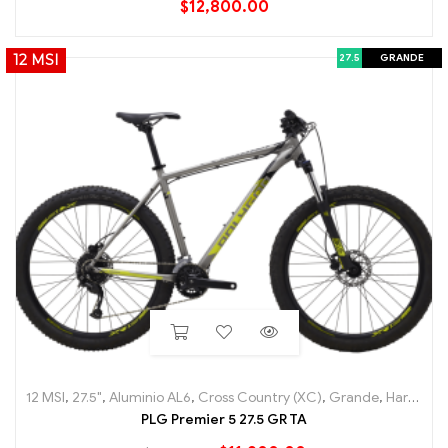
$
12,800.00
27.5
GRANDE
12 MSI
12 MSI
,
27.5"
,
Aluminio AL6
,
Cross Country (XC)
,
Grande
,
Hard Tail
,
PLG Premier 5 27.5 GR TA