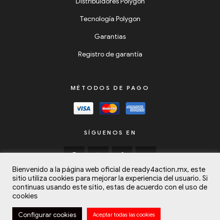
Distribuidores Polygon
Tecnología Polygon
Garantias
Registro de garantía
MÉTODOS DE PAGO
SÍGUENOS EN
Bienvenido a la página web oficial de ready4action.mx, este
sitio utiliza cookies para mejorar la experiencia del usuario. Si
continuas usando este sitio, estas de acuerdo con el uso de
cookies
Copyright © 2024
Listos para la Acción (Ready4Action)
Todos los
Configurar cookies
Aceptar todas las cookies
derechos reservados.