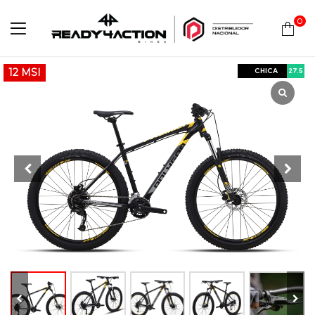
0
Ready4Action
CHICA
27.5
12 MSI