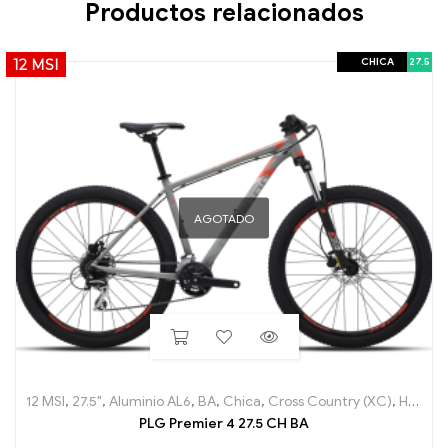
Productos relacionados
CHICA
27.5
12 MSI
AGOTADO
12 MSI
,
27.5"
,
Aluminio AL6
,
BA
,
Chica
,
Cross Country (XC)
,
Hard Tail
PLG Premier 4 27.5 CH BA