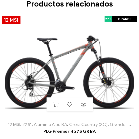
Productos relacionados
27.5
GRANDE
12 MSI
12 MSI
,
27.5"
,
Aluminio AL6
,
BA
,
Cross Country (XC)
,
Grande
,
Hard T
PLG Premier 4 27.5 GR BA