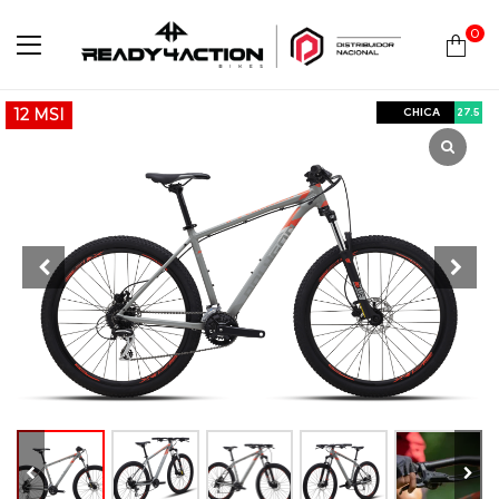
0
Ready4Action
CHICA
27.5
12 MSI