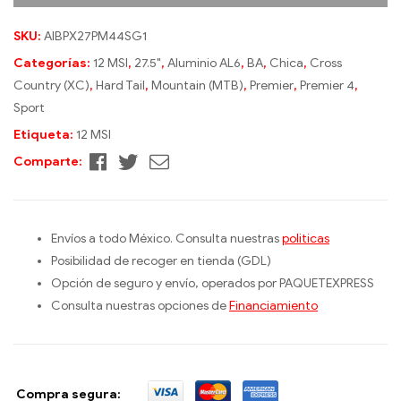
SKU:
AIBPX27PM44SG1
Categorías:
12 MSI
,
27.5"
,
Aluminio AL6
,
BA
,
Chica
,
Cross
Country (XC)
,
Hard Tail
,
Mountain (MTB)
,
Premier
,
Premier 4
,
Sport
Etiqueta:
12 MSI
Facebook
Twitter
Correo
Comparte:
electrónico
Envíos a todo México. Consulta nuestras
politicas
Posibilidad de recoger en tienda (GDL)
Opción de seguro y envío, operados por PAQUETEXPRESS
Consulta nuestras opciones de
Financiamiento
Compra segura: