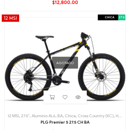
$
12,800.00
CHICA
27.5
12 MSI
AGOTADO
12 MSI
,
27.5"
,
Aluminio AL6
,
BA
,
Chica
,
Cross Country (XC)
,
Hard Tail
PLG Premier 5 27.5 CH BA