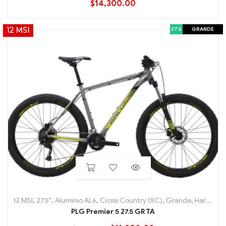
$
14,300.00
27.5
GRANDE
12 MSI
12 MSI
,
27.5"
,
Aluminio AL6
,
Cross Country (XC)
,
Grande
,
Hard Tail
,
PLG Premier 5 27.5 GR TA