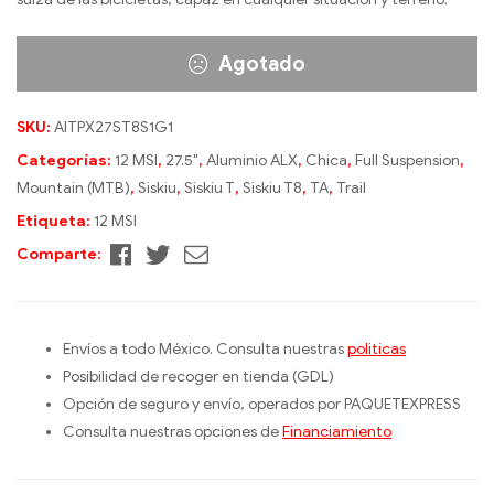
Agotado
SKU:
AITPX27ST8S1G1
Categorías:
12 MSI
,
27.5"
,
Aluminio ALX
,
Chica
,
Full Suspension
,
Mountain (MTB)
,
Siskiu
,
Siskiu T
,
Siskiu T8
,
TA
,
Trail
Etiqueta:
12 MSI
Facebook
Twitter
Correo
Comparte:
electrónico
Envíos a todo México. Consulta nuestras
politicas
Posibilidad de recoger en tienda (GDL)
Opción de seguro y envío, operados por PAQUETEXPRESS
Consulta nuestras opciones de
Financiamiento