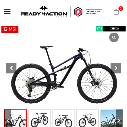
0
Ready4Action
27.5
CHICA
12 MSI