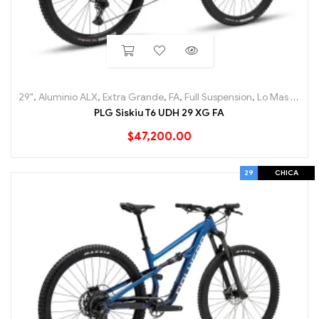
29"
,
Aluminio ALX
,
Extra Grande
,
FA
,
Full Suspension
,
Lo Mas nuevo
PLG Siskiu T6 UDH 29 XG FA
$
47,200.00
29
CHICA