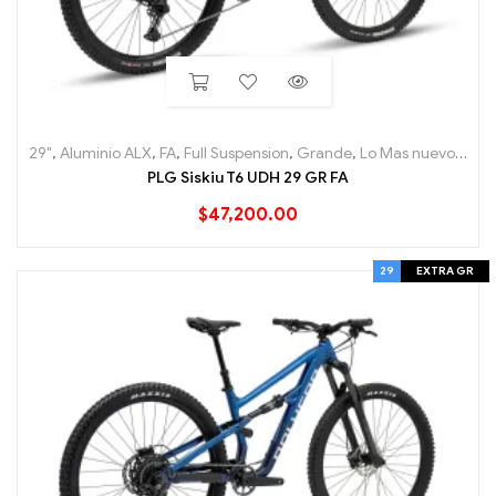
29"
,
Aluminio ALX
,
FA
,
Full Suspension
,
Grande
,
Lo Mas nuevo
,
Moun
PLG Siskiu T6 UDH 29 GR FA
$
47,200.00
29
EXTRA GR