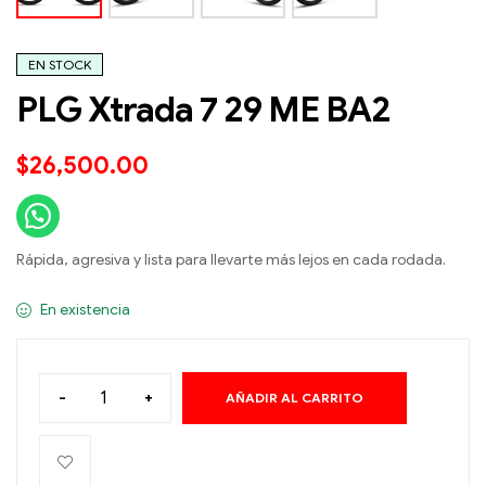
EN STOCK
PLG Xtrada 7 29 ME BA2
$
26,500.00
Rápida, agresiva y lista para llevarte más lejos en cada rodada.
En existencia
-
+
AÑADIR AL CARRITO
A
l