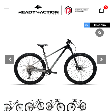
0
Ready4Action
29
MEDIANA