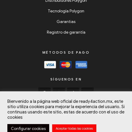
Distribuidores Polygon
Tecnología Polygon
Garantias
Registro de garantía
MÉTODOS DE PAGO
SÍGUENOS EN
Bienvenido a la página web oficial de ready4action.mx, este
¿Necesitas ayuda?
sitio utiliza cookies para mejorar la experiencia del usuario. Si
continuas usando este sitio, estas de acuerdo con el uso de
cookies
Copyright © 2024
Listos para la Acción (Ready4Action)
Todos los
Configurar cookies
Aceptar todas las cookies
derechos reservados.