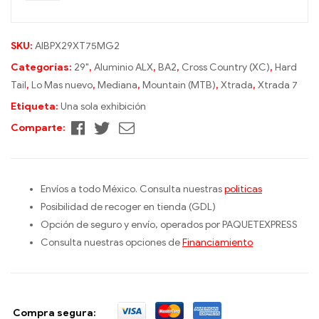
t
e
r
SKU:
AIBPX29XT75MG2
n
Categorías:
29"
,
Aluminio ALX
,
BA2
,
Cross Country (XC)
,
Hard
a
Tail
,
Lo Mas nuevo
,
Mediana
,
Mountain (MTB)
,
Xtrada
,
Xtrada 7
t
Etiqueta:
Una sola exhibición
i
Facebook
Twitter
Correo
Comparte:
v
electrónico
e
:
Envíos a todo México. Consulta nuestras
politicas
Posibilidad de recoger en tienda (GDL)
Opción de seguro y envío, operados por PAQUETEXPRESS
Consulta nuestras opciones de
Financiamiento
Compra segura: