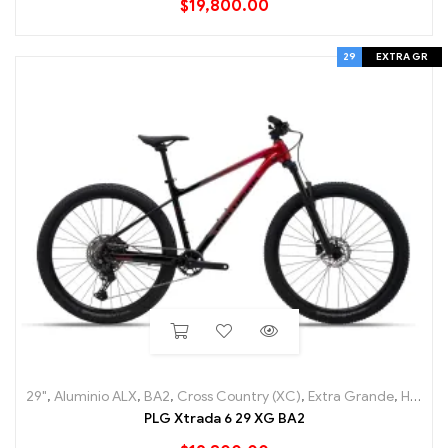
$
19,800.00
29
EXTRA GR
29"
,
Aluminio ALX
,
BA2
,
Cross Country (XC)
,
Extra Grande
,
Hard Tail
PLG Xtrada 6 29 XG BA2