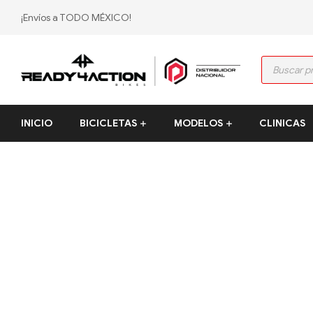
¡Envíos a TODO MÉXICO!
Ready4Action
INICIO
BICICLETAS
MODELOS
CLINICAS
Distribución
mexicana
Polygon
bikes
–
Tienda
Oficial