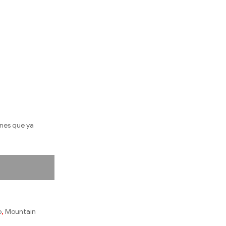
enes que ya
o
,
Mountain