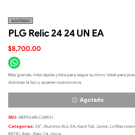
AGOTADO
PLG Relic 24 24 UN EA
$
8,700.00
Más grande, más rápida y lista para seguir su ritmo. Ideal para jóv
dominan la bici y quieren nuevos retos.
Agotado
SKU:
AIEPX24RLC5MG1
Categorías:
24"
,
Aluminio AL6
,
EA
,
Hard Tail
,
Junior
,
Lo Mas nuev
(MTB)
,
Relic
,
Relic 24
,
Unica