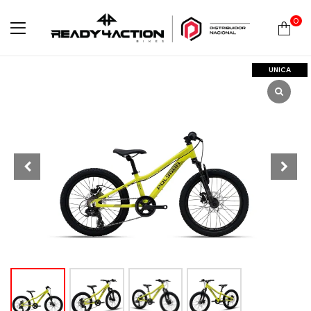
0
Ready4Action
UNICA