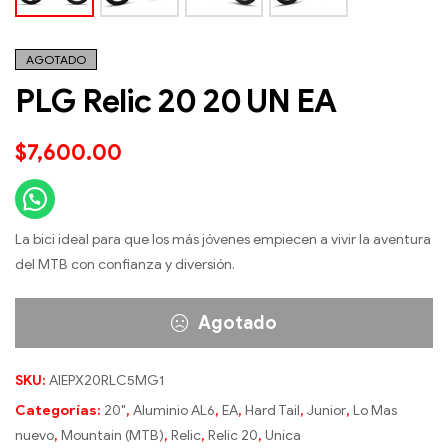
AGOTADO
PLG Relic 20 20 UN EA
$
7,600.00
La bici ideal para que los más jóvenes empiecen a vivir la aventura
del MTB con confianza y diversión.
Agotado
SKU:
AIEPX20RLC5MG1
Categorías:
20"
,
Aluminio AL6
,
EA
,
Hard Tail
,
Junior
,
Lo Mas
nuevo
,
Mountain (MTB)
,
Relic
,
Relic 20
,
Unica