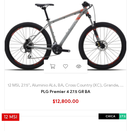
12 MSI
,
27.5"
,
Aluminio AL6
,
BA
,
Cross Country (XC)
,
Grande
,
Hard T
PLG Premier 4 27.5 GR BA
$
12,800.00
CHICA
27.5
12 MSI