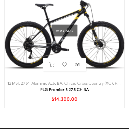
AGOTADO
12 MSI
,
27.5"
,
Aluminio AL6
,
BA
,
Chica
,
Cross Country (XC)
,
Hard Tail
PLG Premier 5 27.5 CH BA
$
14,300.00