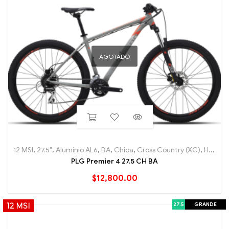
AGOTADO
12 MSI
,
27.5"
,
Aluminio AL6
,
BA
,
Chica
,
Cross Country (XC)
,
Hard Tail
PLG Premier 4 27.5 CH BA
$
12,800.00
27.5
GRANDE
12 MSI