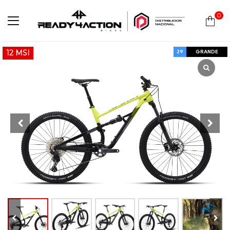
0
Ready4Action
29
GRANDE
12 MSI