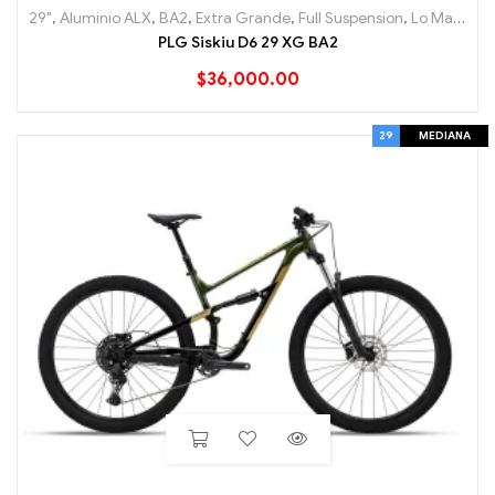
29"
,
Aluminio ALX
,
BA2
,
Extra Grande
,
Full Suspension
,
Lo Mas nuevo
PLG Siskiu D6 29 XG BA2
$
36,000.00
29
MEDIANA