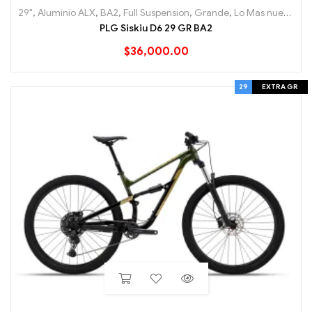
29"
,
Aluminio ALX
,
BA2
,
Full Suspension
,
Grande
,
Lo Mas nuevo
,
Mo
PLG Siskiu D6 29 GR BA2
$
36,000.00
29
EXTRA GR