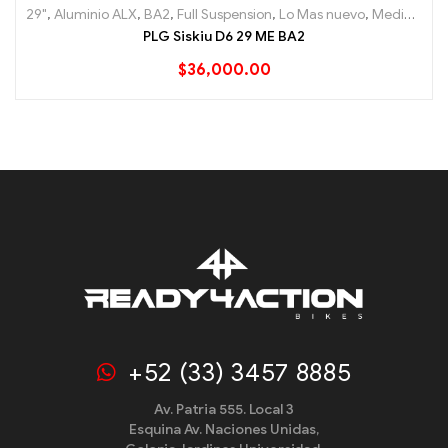
29"
,
Aluminio ALX
,
BA2
,
Full Suspension
,
Lo Mas nuevo
,
Mediana
,
M
PLG Siskiu D6 29 ME BA2
$
36,000.00
+52 (33) 3457 8885
Av. Patria 555. Local 3
Esquina Av. Naciones Unidas,