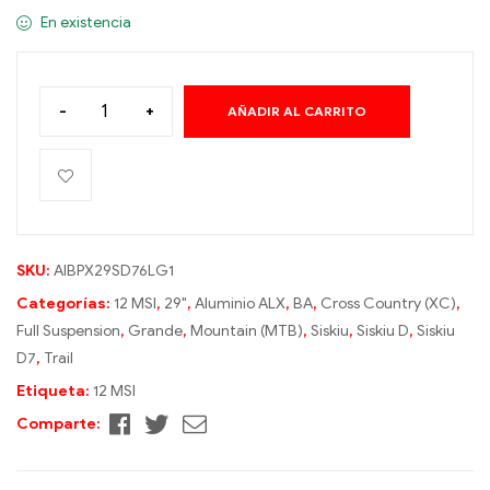
En existencia
-
+
AÑADIR AL CARRITO
A
l
t
e
r
SKU:
AIBPX29SD76LG1
n
Categorías:
12 MSI
,
29"
,
Aluminio ALX
,
BA
,
Cross Country (XC)
,
a
Full Suspension
,
Grande
,
Mountain (MTB)
,
Siskiu
,
Siskiu D
,
Siskiu
t
D7
,
Trail
i
Etiqueta:
12 MSI
v
Facebook
Twitter
Correo
Comparte:
e
electrónico
: