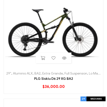
29"
,
Aluminio ALX
,
BA2
,
Extra Grande
,
Full Suspension
,
Lo Mas nuevo
PLG Siskiu D6 29 XG BA2
$
36,000.00
29
MEDIANA