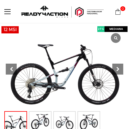
0
Ready4Action
27.5
MEDIANA
12 MSI