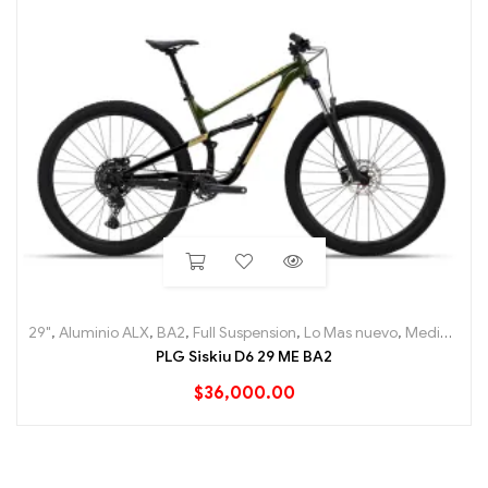
29"
,
Aluminio ALX
,
BA2
,
Full Suspension
,
Lo Mas nuevo
,
Mediana
,
M
PLG Siskiu D6 29 ME BA2
$
36,000.00