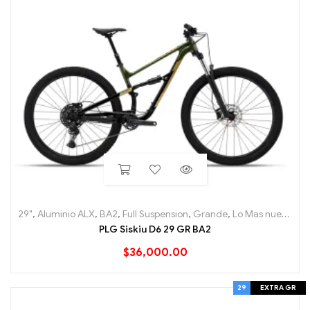
29"
,
Aluminio ALX
,
BA2
,
Full Suspension
,
Grande
,
Lo Mas nuevo
,
Mo
PLG Siskiu D6 29 GR BA2
$
36,000.00
29
EXTRA GR