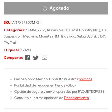
Agotado
SKU:
AITPX27SD7M1G1
Categorías:
12 MSI
,
27.5"
,
Aluminio ALX
,
Cross Country (XC)
,
Full
Suspension
,
Mediana
,
Mountain (MTB)
,
Siskiu
,
Siskiu D
,
Siskiu D7
,
TA
,
Trail
Etiqueta:
12 MSI
Facebook
Twitter
Correo
Comparte:
electrónico
Envíos a todo México. Consulta nuestras
politicas
Posibilidad de recoger en tienda (GDL)
Opción de seguro y envío, operados por PAQUETEXPRESS
Consulta nuestras opciones de
Financiamiento