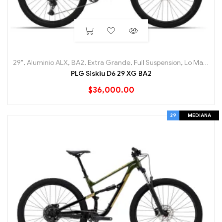
29"
,
Aluminio ALX
,
BA2
,
Extra Grande
,
Full Suspension
,
Lo Mas nuevo
PLG Siskiu D6 29 XG BA2
$
36,000.00
29
MEDIANA