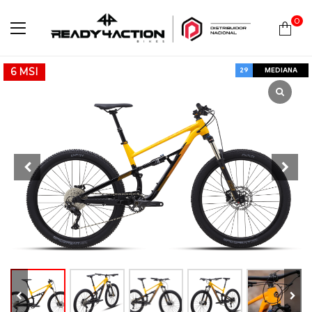
0
Ready4Action
29
MEDIANA
6 MSI