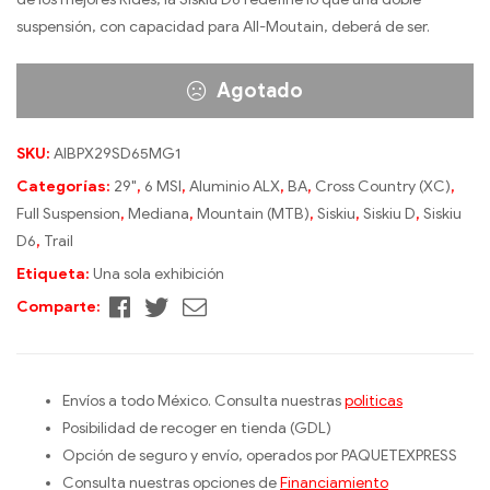
suspensión, con capacidad para All-Moutain, deberá de ser.
Agotado
SKU:
AIBPX29SD65MG1
Categorías:
29"
,
6 MSI
,
Aluminio ALX
,
BA
,
Cross Country (XC)
,
Full Suspension
,
Mediana
,
Mountain (MTB)
,
Siskiu
,
Siskiu D
,
Siskiu
D6
,
Trail
Etiqueta:
Una sola exhibición
Facebook
Twitter
Correo
Comparte:
electrónico
Envíos a todo México. Consulta nuestras
politicas
Posibilidad de recoger en tienda (GDL)
Opción de seguro y envío, operados por PAQUETEXPRESS
Consulta nuestras opciones de
Financiamiento