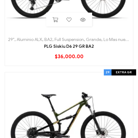
29"
,
Aluminio ALX
,
BA2
,
Full Suspension
,
Grande
,
Lo Mas nuevo
,
Mo
PLG Siskiu D6 29 GR BA2
$
36,000.00
29
EXTRA GR