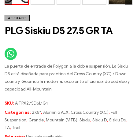
AGOTADO
PLG Siskiu D5 27.5 GR TA
La puerta de entrada de Polygon a la doble suspensión. La Siskiu
D5 está diseñada para practica del Cross Country (XC) / Down-
country. Geometría moderna, excelente eficiencia de pedaleo y
capacidad All-Mountain.
SKU:
AITPX27SD5L1G1
Categorías:
27.5"
,
Aluminio ALX
,
Cross Country (XC)
,
Full
Suspension
,
Grande
,
Mountain (MTB)
,
Siskiu
,
Siskiu D
,
Siskiu D5
,
TA
,
Trail
Etiqueta:
Una sola exhibición