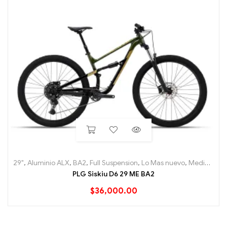
29"
,
Aluminio ALX
,
BA2
,
Full Suspension
,
Lo Mas nuevo
,
Mediana
,
M
PLG Siskiu D6 29 ME BA2
$
36,000.00