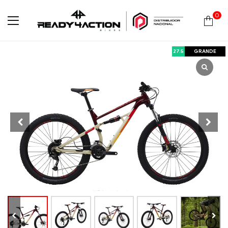
0
Ready4Action
27.5
GRANDE