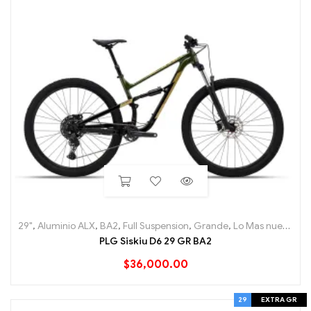
29"
,
Aluminio ALX
,
BA2
,
Full Suspension
,
Grande
,
Lo Mas nuevo
,
Mo
PLG Siskiu D6 29 GR BA2
$
36,000.00
29
EXTRA GR