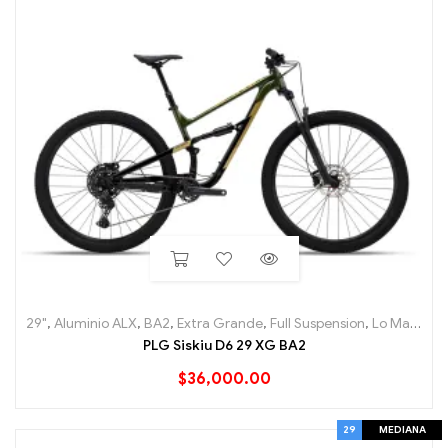
29"
,
Aluminio ALX
,
BA2
,
Extra Grande
,
Full Suspension
,
Lo Mas nuevo
PLG Siskiu D6 29 XG BA2
$
36,000.00
29
MEDIANA