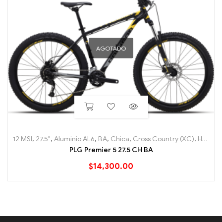
AGOTADO
12 MSI
,
27.5"
,
Aluminio AL6
,
BA
,
Chica
,
Cross Country (XC)
,
Hard Tail
PLG Premier 5 27.5 CH BA
$
14,300.00