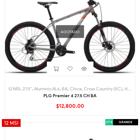
AGOTADO
12 MSI
,
27.5"
,
Aluminio AL6
,
BA
,
Chica
,
Cross Country (XC)
,
Hard Tail
PLG Premier 4 27.5 CH BA
$
12,800.00
27.5
GRANDE
12 MSI