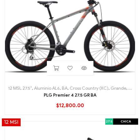
12 MSI
,
27.5"
,
Aluminio AL6
,
BA
,
Cross Country (XC)
,
Grande
,
Hard T
PLG Premier 4 27.5 GR BA
$
12,800.00
27.5
CHICA
12 MSI