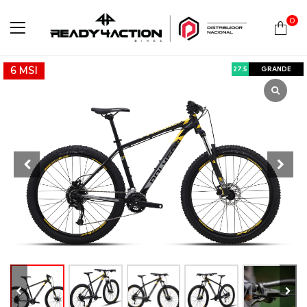
0
Ready4Action
27.5
GRANDE
6 MSI