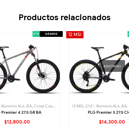
Productos relacionados
27.5
GRANDE
12 MSI
AGOTADO
ail
,
Aluminio AL6
,
Mountain (MTB)
,
BA
,
Cross Country (XC)
,
Premier
,
Premier 4
,
Grande
12 MSI
,
Sport
,
27.5"
,
Hard Tail
,
Aluminio AL6
,
Mountain (M
,
BA
,
 Premier 4 27.5 GR BA
PLG Premier 5 27.5 C
$
12,800.00
$
14,300.00