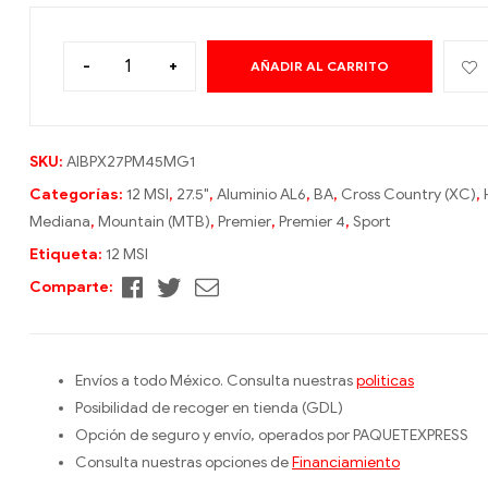
-
+
AÑADIR AL CARRITO
A
l
t
e
SKU:
AIBPX27PM45MG1
r
Categorías:
12 MSI
,
27.5"
,
Aluminio AL6
,
BA
,
Cross Country (XC)
,
n
Mediana
,
Mountain (MTB)
,
Premier
,
Premier 4
,
Sport
a
Etiqueta:
12 MSI
t
Facebook
Twitter
Correo
Comparte:
i
electrónico
v
e
:
Envíos a todo México. Consulta nuestras
politicas
Posibilidad de recoger en tienda (GDL)
Opción de seguro y envío, operados por PAQUETEXPRESS
Consulta nuestras opciones de
Financiamiento