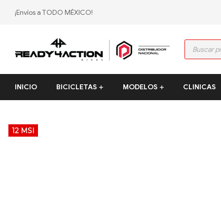
¡Envíos a TODO MÉXICO!
Ready4Action
INICIO
BICICLETAS
MODELOS
CLINICAS
Distribución
mexicana
Polygon
bikes
12 MSI
–
Tienda
Oficial