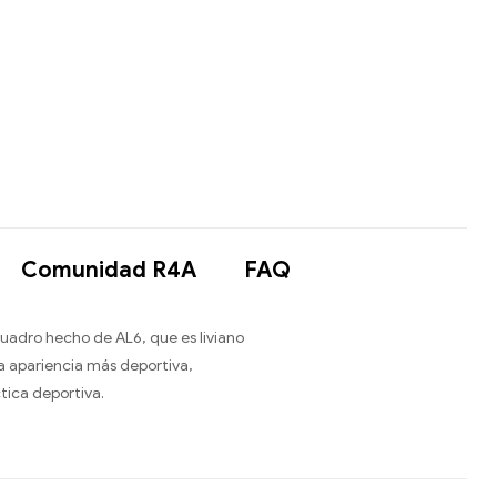
Comunidad R4A
FAQ
cuadro hecho de AL6, que es liviano
a apariencia más deportiva,
tica deportiva.