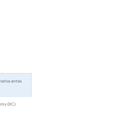
narlos antes
ntry (XC)