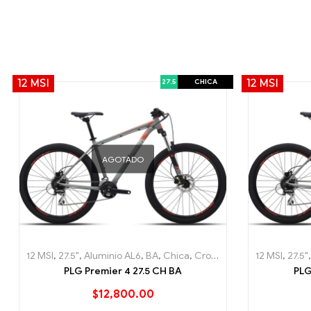
27.5
CHICA
12 MSI
12 MSI
AGOTADO
12 MSI
,
27.5"
,
Aluminio AL6
,
BA
,
Chica
,
Cross Country (XC)
12 MSI
,
,
Hard T
27.5"
PLG Premier 4 27.5 CH BA
PLG
$
12,800.00