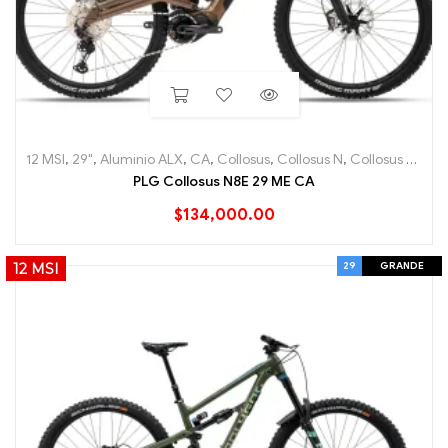
12 MSI
,
29"
,
Aluminio ALX
,
CA
,
Collosus
,
Collosus N
,
Collosus N8E
,
e
PLG Collosus N8E 29 ME CA
$
134,000.00
29
GRANDE
12 MSI