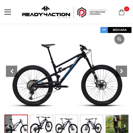
0
Ready4Action
29
MEDIANA