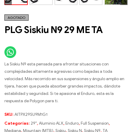
AGOTADO
PLG Siskiu N9 29 ME TA
La Siskiu N9 esta pensada para afrontar situaciones con
complejidades altamente agresivas como bajadas a toda
velocidad. Más recorrido en sus suspensiones y ángulo amplio en
tijera, hacen que pueda absorber grandes impactos, dándote
estabilidad y seguridad. Si te apasiona el Enduro, esta es la
respuesta de Polygon para ti.
SKU:
AITPX29SU9M1G1
Categorías:
29"
,
Aluminio ALX
,
Enduro
,
Full Suspension
,
Mediana
,
Mountain (MTB)
,
Siskiu
,
Siskiu N
,
Siskiu N9
,
TA