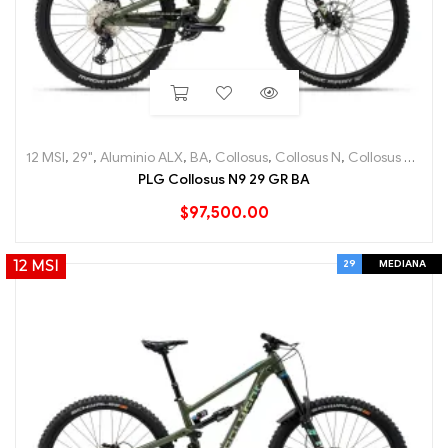
12 MSI
,
29"
,
Aluminio ALX
,
BA
,
Collosus
,
Collosus N
,
Collosus N9
,
En
PLG Collosus N9 29 GR BA
$
97,500.00
29
MEDIANA
12 MSI