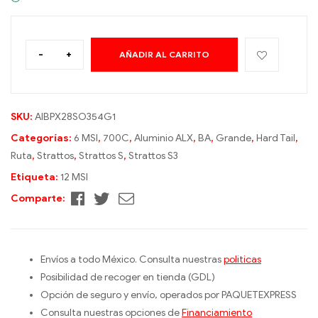
-
+
AÑADIR AL CARRITO
A
l
t
e
SKU:
AIBPX28SO354G1
r
Categorías:
6 MSI
,
700C
,
Aluminio ALX
,
BA
,
Grande
,
Hard Tail
,
n
Ruta
,
Strattos
,
Strattos S
,
Strattos S3
a
Etiqueta:
12 MSI
t
Facebook
Twitter
Correo
Comparte:
i
electrónico
v
e
:
Envíos a todo México. Consulta nuestras
politicas
Posibilidad de recoger en tienda (GDL)
Opción de seguro y envío, operados por PAQUETEXPRESS
Consulta nuestras opciones de
Financiamiento