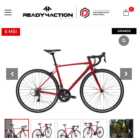
0
Ready4Action
GRANDE
6 MSI