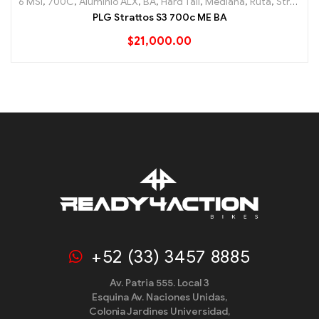
6 MSI
,
700C
,
Aluminio ALX
,
BA
,
Hard Tail
,
Mediana
,
Ruta
,
Strattos
,
PLG Strattos S3 700c ME BA
$
21,000.00
+52 (33) 3457 8885
Av. Patria 555. Local 3
Esquina Av. Naciones Unidas,
Colonia Jardines Universidad,